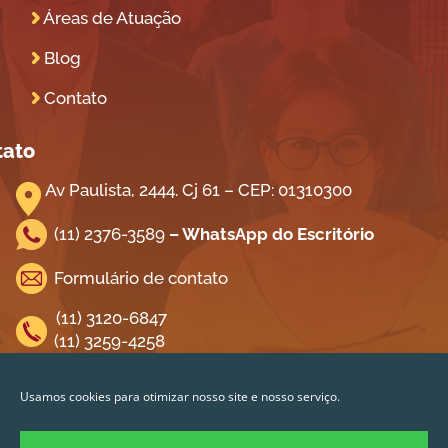
Áreas de Atuação
Blog
Contato
tato
Av Paulista, 2444. Cj 61 – CEP: 01310300
(11) 2376-3589
– WhatsApp do Escritório
Formulário de contato
(11) 3120-6847
(11) 3259-4258
Olá 👋 Posso ajudar? Se quiser saber
mais sobre
Direito do Trabalho
é só
iga-nos na Redes Sociais!
Usamos cookies para otimizar nosso site e nosso serviço.
mandar uma mensagem 😉. Atendemos
/gatenoelucki
apenas a cidade de
São Paulo
e
Grande