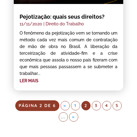
Pejotização: quais seus direitos?
11/11/2020
|
Direito do Trabalho
O fenômeno da pejotização vem se tornando um
método cada vez mais comum de contratação
de mão de obra no Brasil. A liberação da
terceirização de atividade-fim e a crise
econômica que assola o nosso país fizeram com
que mais pessoas passassem a se submeter a
trabalhar...
LER MAIS
PÁGINA 2 DE 6
«
1
2
3
4
5
...
»