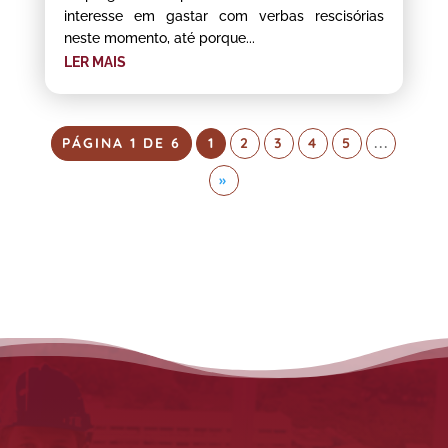
interesse em gastar com verbas rescisórias
neste momento, até porque...
LER MAIS
PÁGINA 1 DE 6
1
2
3
4
5
...
»