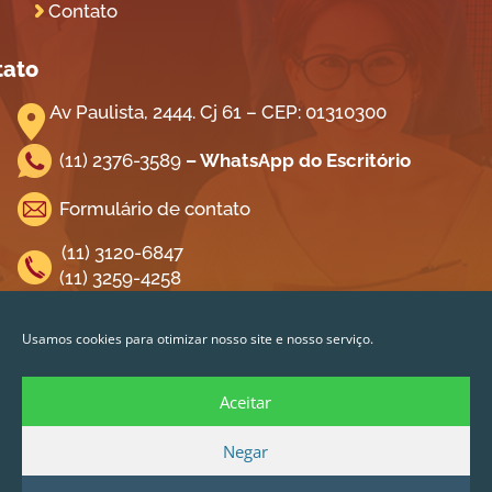
Contato
tato
Av Paulista, 2444. Cj 61 – CEP: 01310300
(11) 2376-3589
– WhatsApp do Escritório
Formulário de contato
(11) 3120-6847
(11) 3259-4258
Olá 👋 Posso ajudar? Se quiser saber
mais sobre
Direito do Trabalho
é só
iga-nos na Redes Sociais!
Usamos cookies para otimizar nosso site e nosso serviço.
mandar uma mensagem 😉. Atendemos
/gatenoelucki
apenas a cidade de
São Paulo
e
Grande
Aceitar
SP
.
@gatenoelucki
Negar