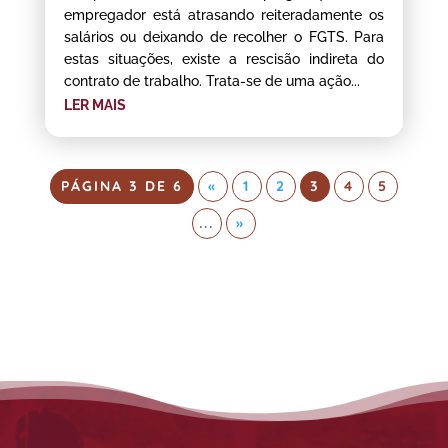
empregador está atrasando reiteradamente os
salários ou deixando de recolher o FGTS. Para
estas situações, existe a rescisão indireta do
contrato de trabalho. Trata-se de uma ação...
LER MAIS
PÁGINA 3 DE 6
«
1
2
3
4
5
...
»